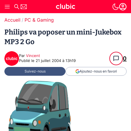
Accueil
PC & Gaming
Philips va poposer un mini-Jukebox
MP3 2 Go
Par
Vincent
0
Publié le
21 juillet 2004 à 13h19
Suivez-nous
Ajoutez-nous en favori