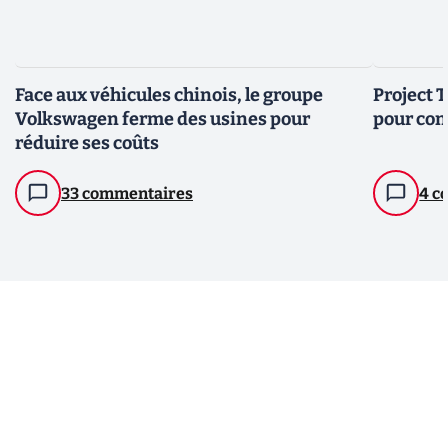
Face aux véhicules chinois, le groupe
Project T
Volkswagen ferme des usines pour
pour con
réduire ses coûts
33 commentaires
4 c