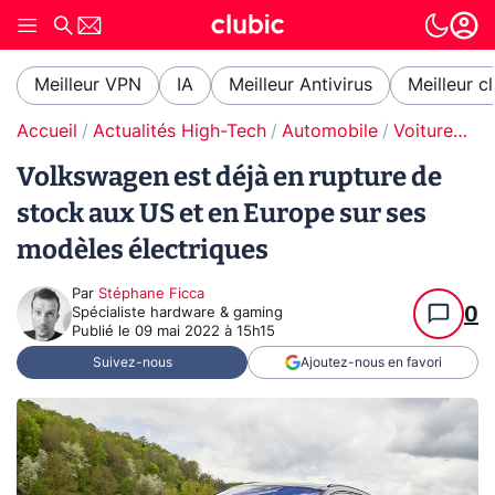
Meilleur VPN
IA
Meilleur Antivirus
Meilleur c
Accueil
Actualités High-Tech
Automobile
Voitures électriques
Volkswagen est déjà en rupture de
stock aux US et en Europe sur ses
modèles électriques
Par
Stéphane Ficca
0
Spécialiste hardware & gaming
Publié le
09 mai 2022 à 15h15
Suivez-nous
Ajoutez-nous en favori