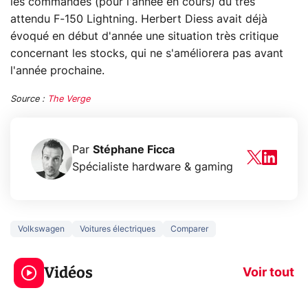
les commandes (pour l'année en cours) du très
attendu F-150 Lightning. Herbert Diess avait déjà
évoqué en début d'année une situation très critique
concernant les stocks, qui ne s'améliorera pas avant
l'année prochaine.
Source :
The Verge
Par
Stéphane Ficca
Spécialiste hardware & gaming
Volkswagen
Voitures électriques
Comparer
5 générations de
Ce que vous n
jeux dans la
savez sur la
Vidéos
prochaine Xbox !
navigation pri
Voir tout