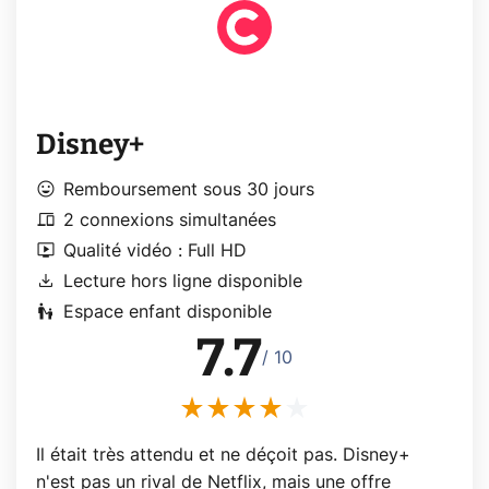
Disney+
mood
Remboursement sous 30 jours
devices
2 connexions simultanées
live_tv
Qualité vidéo : Full HD
download
Lecture hors ligne disponible
escalator_warning
Espace enfant disponible
7.7
/ 10
Il était très attendu et ne déçoit pas. Disney+
n'est pas un rival de Netflix, mais une offre