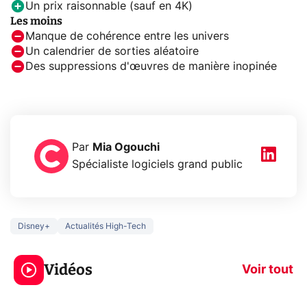
Un prix raisonnable (sauf en 4K)
Les moins
Manque de cohérence entre les univers
Un calendrier de sorties aléatoire
Des suppressions d'œuvres de manière inopinée
Par
Mia Ogouchi
Spécialiste logiciels grand public
Disney+
Actualités High-Tech
3 écrans en 1 pour
5 générations
319€ ? Voici L'AOC
jeux dans la
Vidéos
CQ32G4ZA !
prochaine Xbo
Voir tout