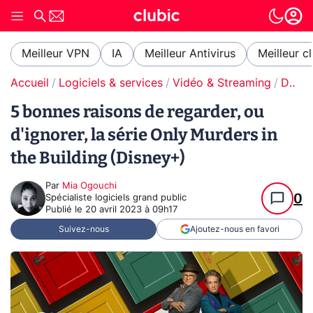
Meilleur VPN
IA
Meilleur Antivirus
Meilleur c
Accueil
Logiciels & services
Vidéo & Streaming
Disney+
5 bonnes raisons de regarder, ou
d'ignorer, la série Only Murders in
the Building (Disney+)
Par
Mia Ogouchi
0
Spécialiste logiciels grand public
Publié le
20 avril 2023 à 09h17
Suivez-nous
Ajoutez-nous en favori