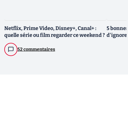
Netflix, Prime Video, Disney+, Canal+ :
5 bonnes
quelle série ou film regarder ce weekend ?
d'ignore
52 commentaires