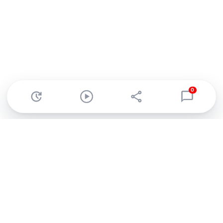
0
Abonnez-vous à notre newsletter !
Recevez un résumé quotidien de l'actu technologique.
S'inscrire
En cliquant sur s'inscrire, j’accepte de recevoir par email des