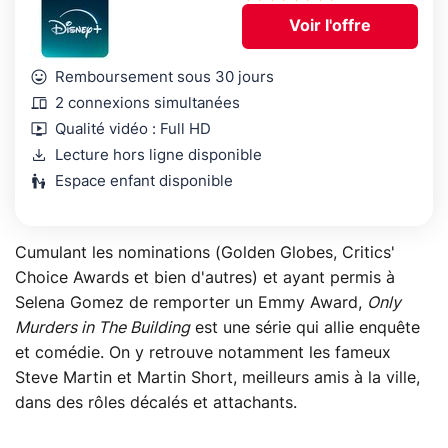
Voir l'offre
mood
Remboursement sous 30 jours
devices
2 connexions simultanées
live_tv
Qualité vidéo : Full HD
download
Lecture hors ligne disponible
escalator_warning
Espace enfant disponible
Cumulant les nominations (Golden Globes, Critics'
Choice Awards et bien d'autres) et ayant permis à
Selena Gomez de remporter un Emmy Award,
Only
Murders in The Building
est une série qui allie enquête
et comédie. On y retrouve notamment les fameux
Steve Martin et Martin Short, meilleurs amis à la ville,
dans des rôles décalés et attachants.