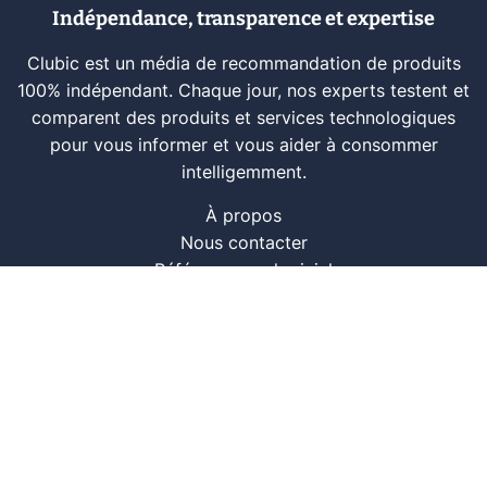
Indépendance, transparence et expertise
Clubic est un média de recommandation de produits
100% indépendant. Chaque jour, nos experts testent et
comparent des produits et services technologiques
pour vous informer et vous aider à consommer
intelligemment.
À propos
Nous contacter
Référencer un logiciel
Marques tech
Événements tech
Archives
RSS
© CLUBIC SAS 2026
Infos légales
Confidentialité
CGU
Modération
Politique cookie
Gestion des cookies