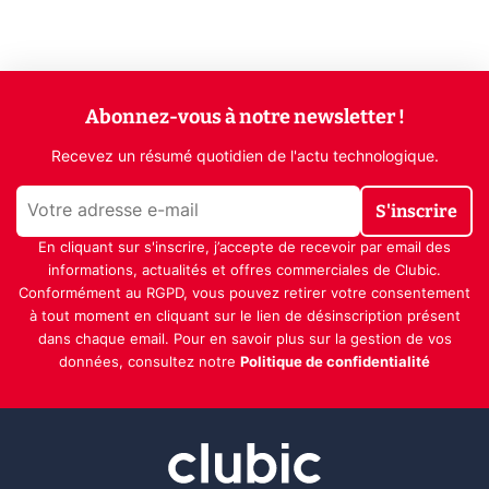
Abonnez-vous à notre newsletter !
Recevez un résumé quotidien de l'actu technologique.
S'inscrire
En cliquant sur s'inscrire, j’accepte de recevoir par email des
informations, actualités et offres commerciales de Clubic.
Conformément au RGPD, vous pouvez retirer votre consentement
à tout moment en cliquant sur le lien de désinscription présent
dans chaque email. Pour en savoir plus sur la gestion de vos
données, consultez notre
Politique de confidentialité