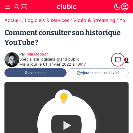
Accueil
Logiciels & services
Vidéo & Streaming
YouT
Comment consulter son historique
YouTube ?
Par
Mia Ogouchi
0
Spécialiste logiciels grand public
Mis à jour le
01 janvier 2022 à 18h17
Suivez-nous
Ajoutez-nous en favori