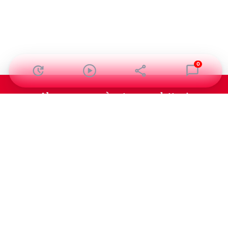
0
Abonnez-vous à notre newsletter !
Recevez un résumé quotidien de l'actu technologique.
S'inscrire
En cliquant sur s'inscrire, j’accepte de recevoir par email des
informations, actualités et offres commerciales de Clubic.
Conformément au RGPD, vous pouvez retirer votre consentement
à tout moment en cliquant sur le lien de désinscription présent
dans chaque email. Pour en savoir plus sur la gestion de vos
données, consultez notre
Politique de confidentialité