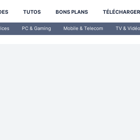
DES
TUTOS
BONS PLANS
TÉLÉCHARGE
vices
PC & Gaming
Mobile & Telecom
TV & Vidé