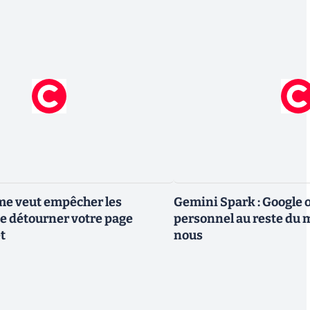
me veut empêcher les
Gemini Spark : Google 
e détourner votre page
personnel au reste du m
t
nous