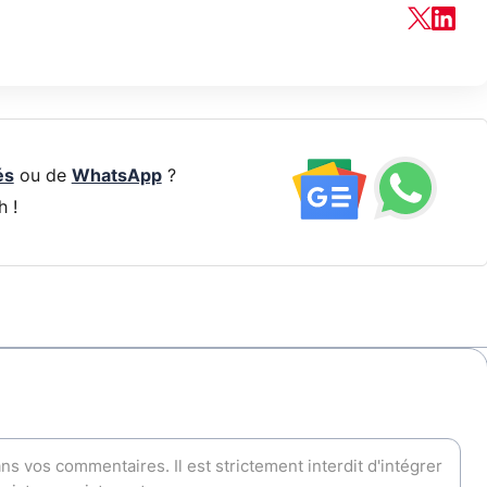
és
ou de
WhatsApp
?
h !