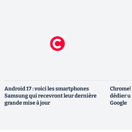
Android 17 : voici les smartphones
Chromebo
Samsung qui recevront leur dernière
dédier u
grande mise à jour
Google