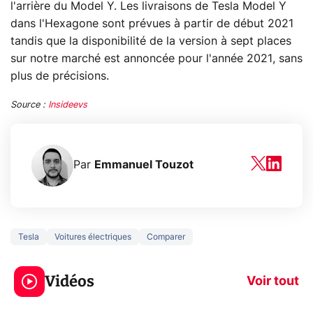
l'arrière du Model Y. Les livraisons de Tesla Model Y
dans l'Hexagone sont prévues à partir de début 2021
tandis que la disponibilité de la version à sept places
sur notre marché est annoncée pour l'année 2021, sans
plus de précisions.
Source :
Insideevs
Par
Emmanuel Touzot
Tesla
Voitures électriques
Comparer
3 écrans en 1 pour
5 générations
319€ ? Voici L'AOC
jeux dans la
Vidéos
CQ32G4ZA !
prochaine Xbo
Voir tout