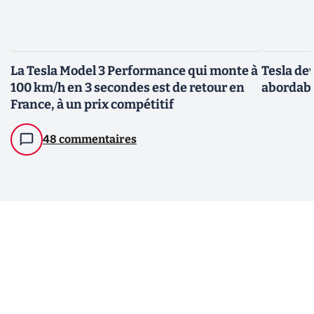
La Tesla Model 3 Performance qui monte à
Tesla de
100 km/h en 3 secondes est de retour en
abordabl
France, à un prix compétitif
48 commentaires