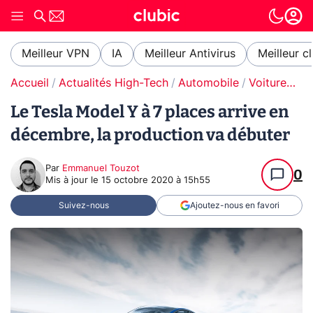
Meilleur VPN
IA
Meilleur Antivirus
Meilleur c
Accueil
Actualités High-Tech
Automobile
Voitures électriques
Le Tesla Model Y à 7 places arrive en
décembre, la production va débuter
Par
Emmanuel Touzot
0
Mis à jour le
15 octobre 2020 à 15h55
Suivez-nous
Ajoutez-nous en favori