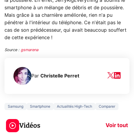
la poussière. En effet, JerryRigEverything a soumis le
smartphone à un mélange de débris et de poussière.
Mais grâce à sa charnière améliorée, rien n'a pu
pénétrer à l'intérieur du téléphone. Ce n'était pas le
cas de son prédécesseur, qui avait beaucoup souffert
de cette expérience !
Source :
gsmarena
Par
Christelle Perret
Samsung
Smartphone
Actualités High-Tech
Comparer
3 écrans en 1 pour
5 générations
319€ ? Voici L'AOC
jeux dans la
Vidéos
CQ32G4ZA !
prochaine Xbo
Voir tout