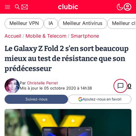
Meilleur VPN
IA
Meilleur Antivirus
Meilleur c
Accueil
Mobile & Telecom
Smartphone
Le Galaxy Z Fold 2 s'en sort beaucoup
mieux au test de résistance que son
prédécesseur
Par
Christelle Perret
0
Mis à jour le
05 octobre 2020 à 14h38
Suivez-nous
Ajoutez-nous en favori