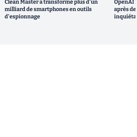
Clean Master a transformé plus d'un
OpenAI r
milliard de smartphones en outils
après de
d'espionnage
inquiéta