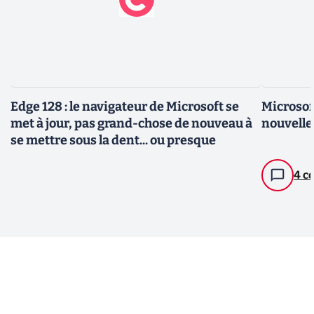
Edge 128 : le navigateur de Microsoft se
Microsoft
met à jour, pas grand-chose de nouveau à
nouvelle
se mettre sous la dent... ou presque
4 c