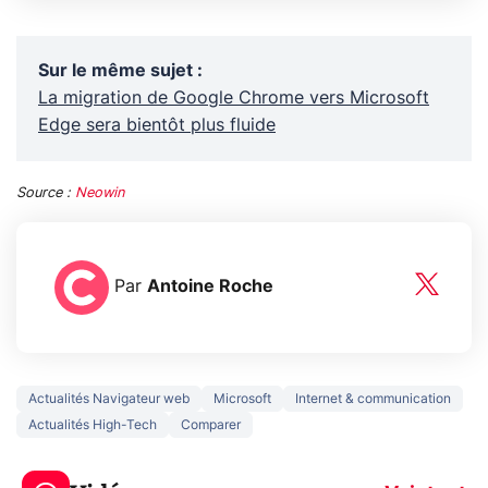
Sur le même sujet
:
La migration de Google Chrome vers Microsoft
Edge sera bientôt plus fluide
Source :
Neowin
Par
Antoine Roche
Actualités Navigateur web
Microsoft
Internet & communication
Actualités High-Tech
Comparer
5 générations de
Ce que vous n
jeux dans la
savez sur la