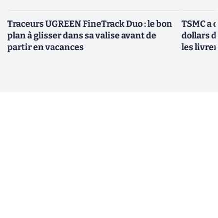
Traceurs UGREEN FineTrack Duo : le bon
TSMC a d
plan à glisser dans sa valise avant de
dollars 
partir en vacances
les livre