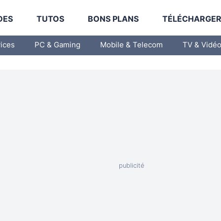
DES
TUTOS
BONS PLANS
TÉLÉCHARGE
vices
PC & Gaming
Mobile & Telecom
TV & Vidé