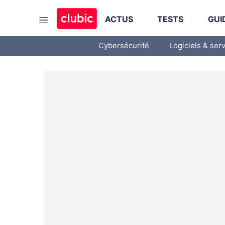
ACTUS
TESTS
GUI
Cybersécurité
Logiciels & ser