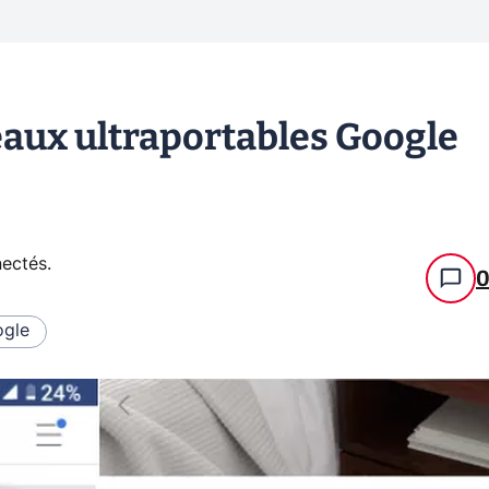
eaux ultraportables Google
nectés
.
gle