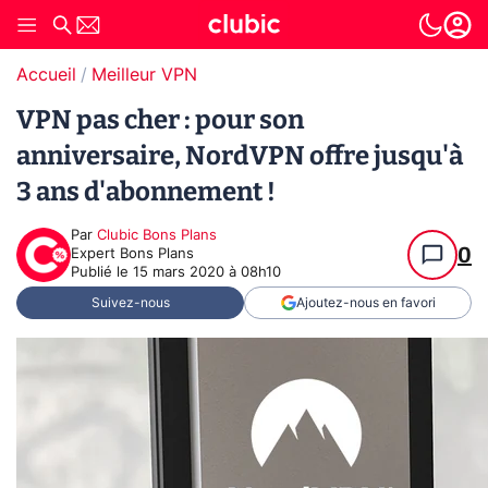
Accueil
Meilleur VPN
VPN pas cher : pour son
anniversaire, NordVPN offre jusqu'à
3 ans d'abonnement !
Par
Clubic Bons Plans
0
Expert Bons Plans
Publié le
15 mars 2020 à 08h10
Suivez-nous
Ajoutez-nous en favori