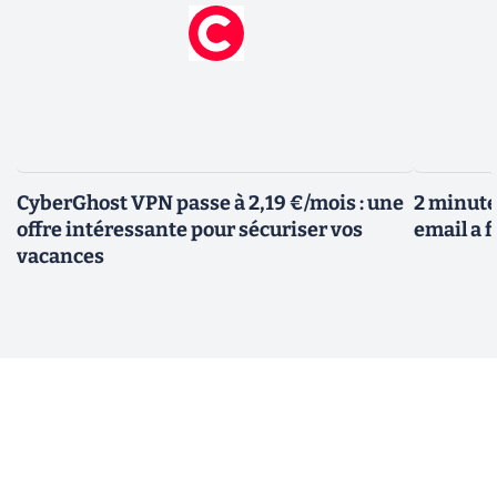
CyberGhost VPN passe à 2,19 €/mois : une
2 minutes
offre intéressante pour sécuriser vos
email a f
vacances