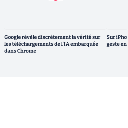
Google révèle discrètement la vérité sur
Sur iPho
les téléchargements de l’IA embarquée
geste en 
dans Chrome