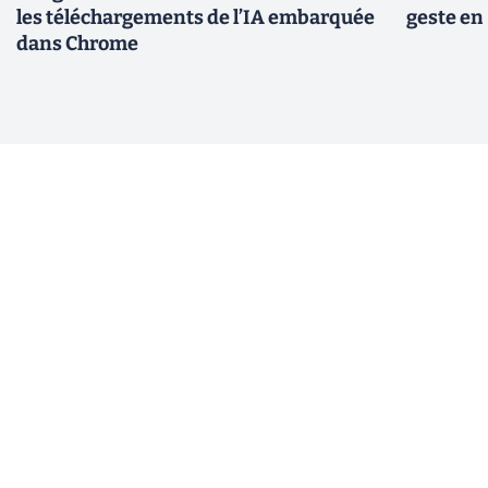
les téléchargements de l’IA embarquée
geste en 
dans Chrome