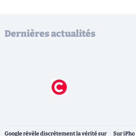
Dernières actualités
Google révèle discrètement la vérité sur
Sur iPho