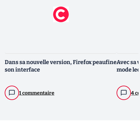
Dans sa nouvelle version, Firefox peaufine
Avec sa 
son interface
mode lec
1 commentaire
4 c