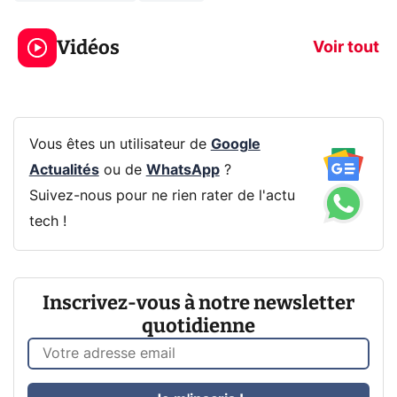
3 écrans en 1 pour
5 générations
319€ ? Voici L'AOC
jeux dans la
Vidéos
CQ32G4ZA !
prochaine Xbo
Voir tout
Vous êtes un utilisateur de
Google
Actualités
ou de
WhatsApp
?
Suivez-nous pour ne rien rater de l'actu
tech !
Inscrivez-vous à notre newsletter
quotidienne