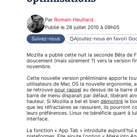
Par
Romain Heuillard
.
Publié le
28 juillet 2010 à 09h05
Suivez-nous
Ajoutez-nous en favori
Goo
Mozilla a publié cette nuit la seconde Bêta de F
doucement (mais sûrement ?) vers la version fi
novembre.
Cette nouvelle version préliminaire apporte tou
utilisateurs de Mac OS la nouvelle ergonomie, a
se retrouve
pour rappel
au dessus de la barre d'
barre de menu disparait par défaut, libérant ai
hauteur. Si Mozilla a bel et bien
démontré
le bon
que les réfractaires se rassurent, ils pourront c
leurs préférences. Linux ne bénéficie quant à lu
interface.
La fonction « App Tab » introduite aujourd'hui
plateformes. Elle ajoute l'option
« Make into Ap