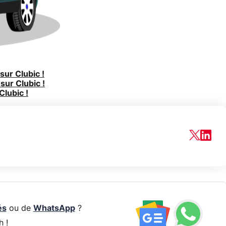
ur Clubic !
sur Clubic !
Clubic !
és
ou de
WhatsApp
?
h !