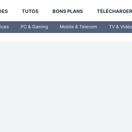
DES
TUTOS
BONS PLANS
TÉLÉCHARGE
vices
PC & Gaming
Mobile & Telecom
TV & Vidé