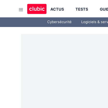
ACTUS
TESTS
GUI
Cybersécurité
Logiciels & ser