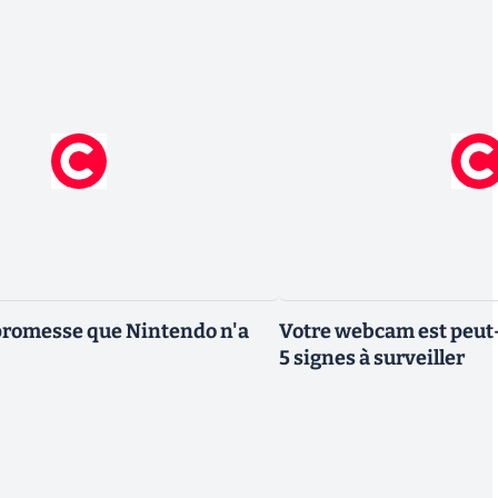
a promesse que Nintendo n'a
Votre webcam est peut-ê
5 signes à surveiller