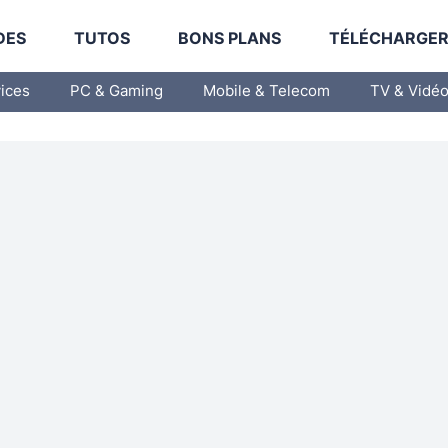
DES
TUTOS
BONS PLANS
TÉLÉCHARGE
vices
PC & Gaming
Mobile & Telecom
TV & Vidé