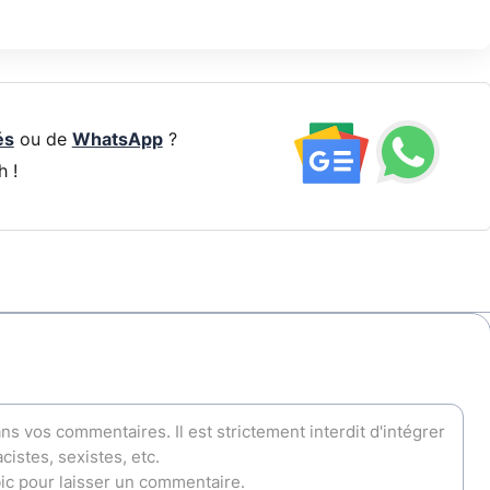
és
ou de
WhatsApp
?
h !