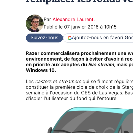
Par
Alexandre Laurent
.
Publié le
07 janvier 2016 à 10h15
Suivez-nous
Ajoutez-nous en favori
Goo
Razer commercialisera prochainement une webc
environnement, de façon à éviter d'avoir à reco
en priorité aux adeptes du
live stream
, mais p
Windows 10.
Les
casters
et
streamers
qui se filment régulièr
constituer la première cible de choix de la St
semaine à l'occasion du CES de Las Vegas. Basée
d'isoler l'utilisateur du fond qui l'entoure.