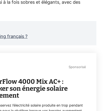
i à la fois sobres et élégants, avec des
ng français ?
Sponsorisé
rFlow 4000 Mix AC+ :
ker son énergie solaire
lement
servez l’électricité solaire produite en trop pendant
ée pour la réutiliser lorsque vos besoins augmentent.