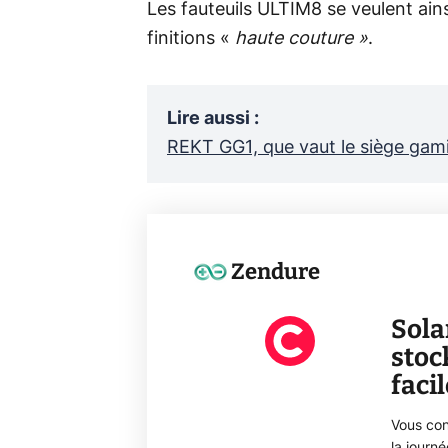
Les fauteuils ULTIM8 se veulent ains
finitions «
haute couture »
.
Lire aussi
:
REKT GG1, que vaut le siège gami
Zendure
Sola
stoc
faci
Vous con
la journ