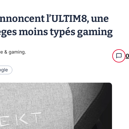
annoncent l’ULTIM8, une
èges moins typés gaming
re & gaming
.
gle