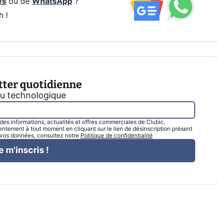
és
ou de
WhatsApp
?
h !
tter quotidienne
tu technologique
l des informations, actualités et offres commerciales de Clubic.
tement à tout moment en cliquant sur le lien de désinscription présent
e vos données, consultez notre
Politique de confidentialité
e m'inscris !