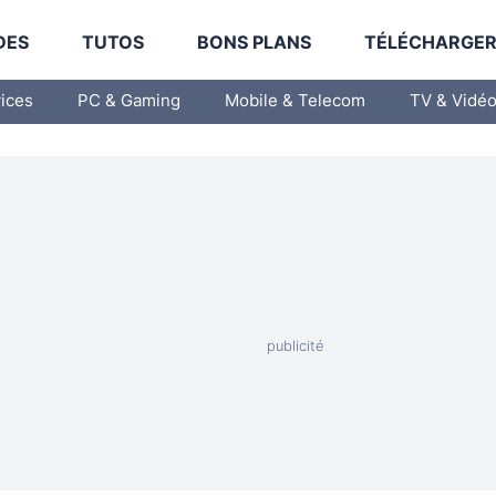
DES
TUTOS
BONS PLANS
TÉLÉCHARGE
vices
PC & Gaming
Mobile & Telecom
TV & Vidé