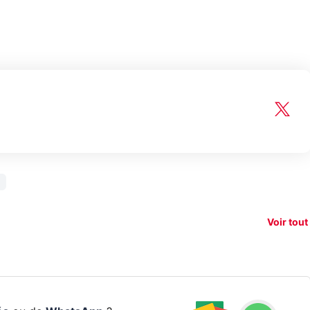
150€
xAI attaque la
remboursés
Starli
e tease
loi anti-
sur votre
Amazo
xel 11
dénudement
nouveau
guerr
Voir tout
par IA
smartphone ?
résea