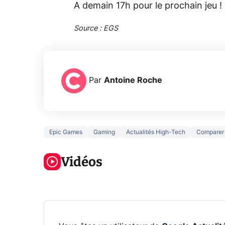
A demain 17h pour le prochain jeu !
Source : EGS
Par
Antoine Roche
Epic Games
Gaming
Actualités High-Tech
Comparer
5 générations
Ce que vous
de jeux dans
ne savez sur
Googl
la prochaine
Vidéos
la navigation
son Pi
Xbox !
privée !
Pro