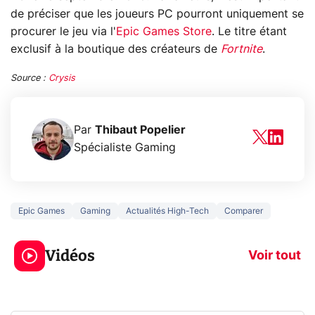
de préciser que les joueurs PC pourront uniquement se
procurer le jeu via l'
Epic Games Store
. Le titre étant
exclusif à la boutique des créateurs de
Fortnite
.
Source :
Crysis
Par
Thibaut Popelier
Spécialiste Gaming
Epic Games
Gaming
Actualités High-Tech
Comparer
3 écrans en 1 pour
5 générations
319€ ? Voici L'AOC
jeux dans la
Vidéos
CQ32G4ZA !
prochaine Xbo
Voir tout