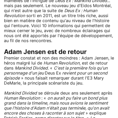
mamelles de l'intrigue de
Deus Ex : Mankind Divided
...
mais pas seulement. Le nouveau jeu d'Eidos Montréal,
qui n'est autre que la suite de
Deus Ex : Human
Revolution
sorti en 2011, est un titre très riche, aussi
bien en matière de contenu qu'au niveau de l'histoire
qui l'entoure. Voici 10 informations qui permettent de
mieux cerner le jeu, avec de nombreux éclairages qui
nous ont été apportés par l'équipe de développement,
au fil de nos rencontres.
Adam Jensen est de retour
Premier constat et non des moindres : Adam Jensen, le
héros malgré lui de
Human Revolution
, est de retour
dans
Mankind Divided
. «
C'est la première fois qu'un
personnage d'un jeu
Deus Ex
revient pour un second
épisode
» nous faisait remarquer durant l'E3 Mary
DeMarle, la principale scénariste du jeu.
Mankind Divided
se déroule deux ans seulement après
Human Revolution
: «
on aurait pu faire un bond plus
grand dans la timeline, mais nous avions le sentiment
que l'histoire d'Adam n'était pas terminée, qu'on avait
encore des choses à raconter à son sujet
» explique