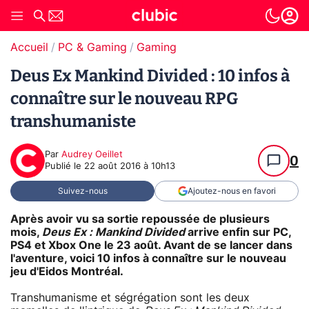
Accueil
PC & Gaming
Gaming
Deus Ex Mankind Divided : 10 infos à
connaître sur le nouveau RPG
transhumaniste
Par
Audrey Oeillet
0
Publié le
22 août 2016 à 10h13
Suivez-nous
Ajoutez-nous en favori
Après avoir vu sa sortie repoussée de plusieurs
mois,
Deus Ex : Mankind Divided
arrive enfin sur PC,
PS4 et Xbox One le 23 août. Avant de se lancer dans
l'aventure, voici 10 infos à connaître sur le nouveau
jeu d'Eidos Montréal.
Transhumanisme et ségrégation sont les deux