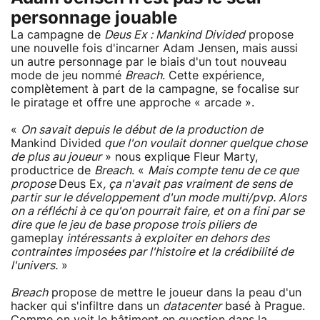
personnage jouable
La campagne de
Deus Ex : Mankind Divided
propose
une nouvelle fois d'incarner Adam Jensen, mais aussi
un autre personnage par le biais d'un tout nouveau
mode de jeu nommé
Breach
. Cette expérience,
complètement à part de la campagne, se focalise sur
le piratage et offre une approche « arcade ».
«
On savait depuis le début de la production de
Mankind Divided
que l'on voulait donner quelque chose
de plus au joueur
» nous explique Fleur Marty,
productrice de
Breach
. «
Mais compte tenu de ce que
propose
Deus Ex
, ça n'avait pas vraiment de sens de
partir sur le développement d'un mode multi/pvp. Alors
on a réfléchi à ce qu'on pourrait faire, et on a fini par se
dire que le jeu de base propose trois piliers de
gameplay
intéressants à exploiter en dehors des
contraintes imposées par l'histoire et la crédibilité de
l'univers.
»
Breach
propose de mettre le joueur dans la peau d'un
hacker qui s'infiltre dans un
datacenter
basé à Prague.
Comme on voit le bâtiment en question dans la