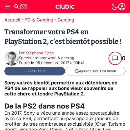
Accueil
PC & Gaming
Gaming
Transformer votre PS4 en
PlayStation 2, c'est bientôt possible !
Par
Stéphane Ficca
0
Spécialiste hardware & gaming
Publié le
05 décembre 2017 à 09h41
Suivez-nous
Ajoutez-nous en favori
Sony va très bientôt permettre aux détenteurs de
PS4 de se rappeler aux bons vieux souvenirs de
cette chère et tendre PlayStation 2.
De la PS2 dans nos PS4
En 2017, Sony a vécu une année assez spectaculaire
avec sa PS4, permettant au passage aux joueurs de
profiter de très nombreuses exclusivités (Gran Turismo
Sport, Horizon Zero Dawn...) et autres titres très