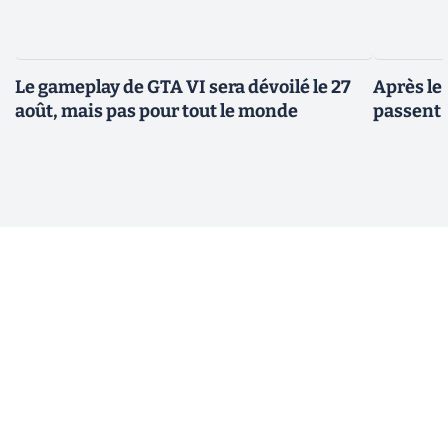
Le gameplay de GTA VI sera dévoilé le 27
Après le
août, mais pas pour tout le monde
passent 