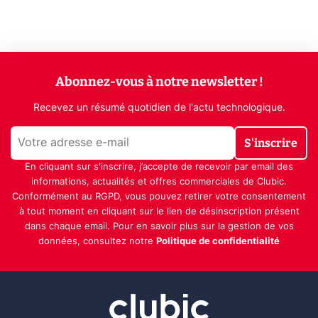
Abonnez-vous à notre newsletter !
Recevez un résumé quotidien de l'actu technologique.
S'inscrire
En cliquant sur s'inscrire, j’accepte de recevoir par email des
informations, actualités et offres commerciales de Clubic.
Conformément au RGPD, vous pouvez retirer votre consentement
à tout moment en cliquant sur le lien de désinscription présent
dans chaque email. Pour en savoir plus sur la gestion de vos
données, consultez notre
Politique de confidentialité