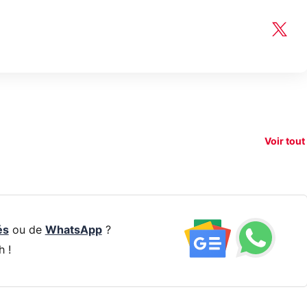
150€
e vous
xAI attaque la
remb
vez sur
Google tease
loi anti-
sur v
vigation
son Pixel 11
dénudement
nouv
Voir tout
 !
Pro
par IA
smart
és
ou de
WhatsApp
?
h !