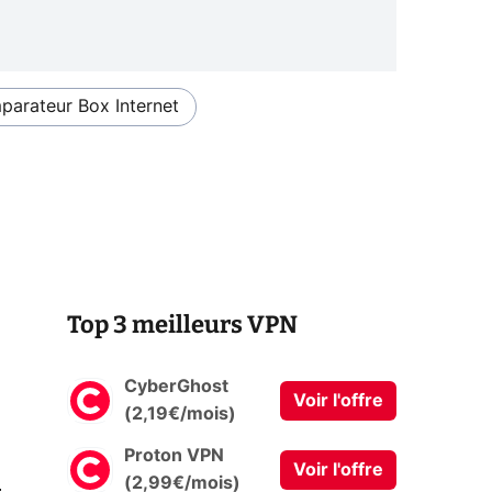
arateur Box Internet
Top 3 meilleurs VPN
CyberGhost
Voir l'offre
(2,19€/mois)
Proton VPN
Voir l'offre
0
(2,99€/mois)