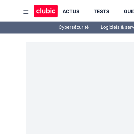
ACTUS
TESTS
GUI
Cybersécurité
Logiciels & ser