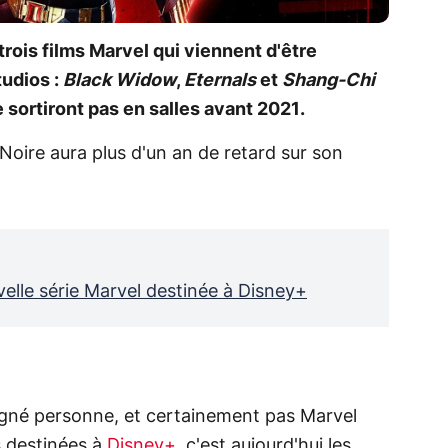
trois films Marvel qui viennent d'être
udios :
Black Widow
,
Eternals
et
Shang-Chi
 sortiront pas en salles avant 2021.
e Noire aura plus d'un an de retard sur son
velle série Marvel destinée à Disney+
rgné personne, et certainement pas Marvel
s destinées à
Disney+
, c'est aujourd'hui les