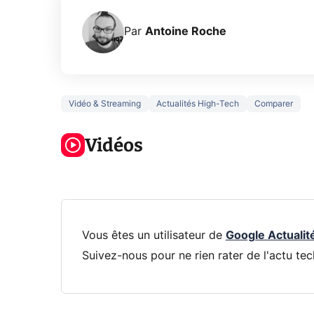
Par
Antoine Roche
Vidéo & Streaming
Actualités High-Tech
Comparer
3 écrans en 1
5 générations
Ce qu
pour 319€ ?
de jeux dans
ne sa
Voici L'AOC
Vidéos
la prochaine
la na
CQ32G4ZA !
Xbox !
privée
Vous êtes un utilisateur de
Google Actualit
Suivez-nous pour ne rien rater de l'actu tec