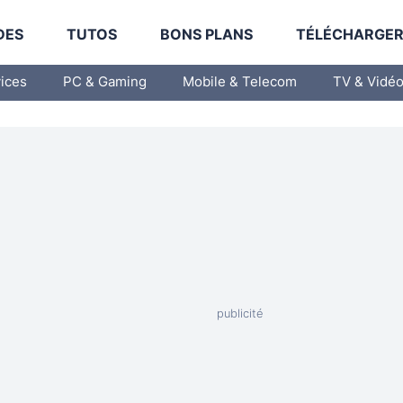
DES
TUTOS
BONS PLANS
TÉLÉCHARGE
vices
PC & Gaming
Mobile & Telecom
TV & Vidé