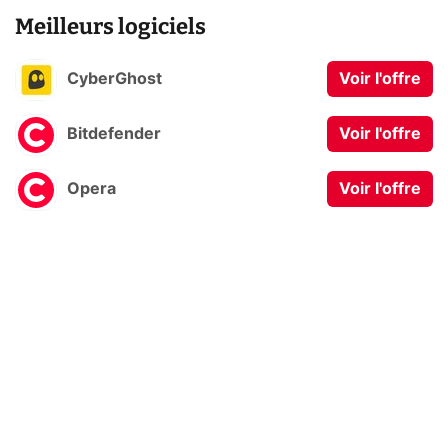
Meilleurs logiciels
CyberGhost
Voir l'offre
Bitdefender
Voir l'offre
Opera
Voir l'offre