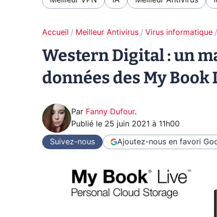
Meilleur VPN
IA
Meilleur Antivirus
Accueil
Meilleur Antivirus
Virus informatique
Western Digital : un m
données des My Book Li
Par
Fanny Dufour
.
Publié le
25 juin 2021 à 11h00
Suivez-nous
Ajoutez-nous en favori
Goo