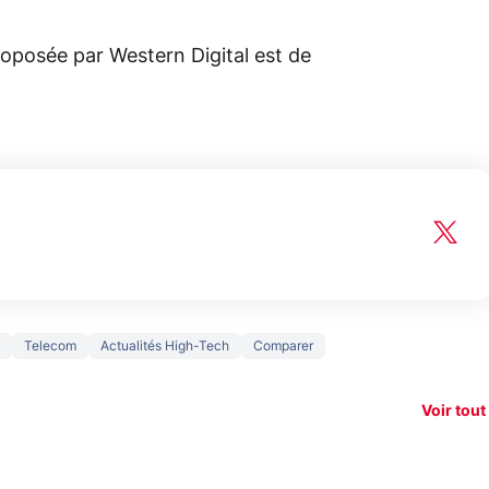
roposée par Western Digital est de
150€
Telecom
Actualités High-Tech
Comparer
xAI attaque la
remboursés
Starli
e tease
loi anti-
sur votre
Amazo
xel 11
dénudement
nouveau
guerr
Voir tout
par IA
smartphone ?
résea