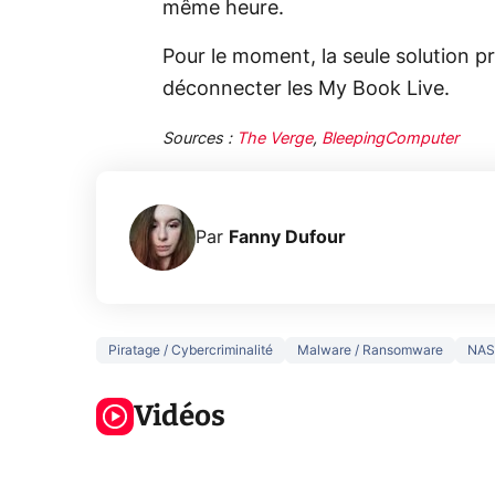
même heure.
Pour le moment, la seule solution p
déconnecter les My Book Live.
Sources :
The Verge
,
BleepingComputer
Par
Fanny Dufour
Piratage / Cybercriminalité
Malware / Ransomware
NAS
5 générations
Ce que vous
de jeux dans
ne savez sur
Googl
la prochaine
Vidéos
la navigation
son Pi
Xbox !
privée !
Pro