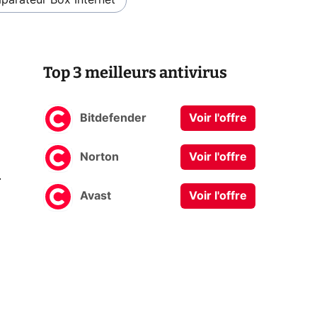
arateur Box Internet
Top 3 meilleurs antivirus
Bitdefender
Voir l'offre
Norton
Voir l'offre
0
Avast
Voir l'offre