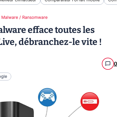
Meilleur climatiseur
Comparateur Forfait mobile
Comp
Malware / Ransomware
alware efface toutes les
ve, débranchez-le vite !
gle