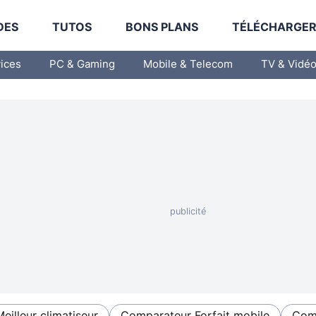
DES
TUTOS
BONS PLANS
TÉLÉCHARGE
vices
PC & Gaming
Mobile & Telecom
TV & Vidé