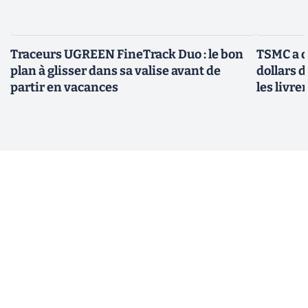
Traceurs UGREEN FineTrack Duo : le bon
TSMC a d
plan à glisser dans sa valise avant de
dollars 
partir en vacances
les livre