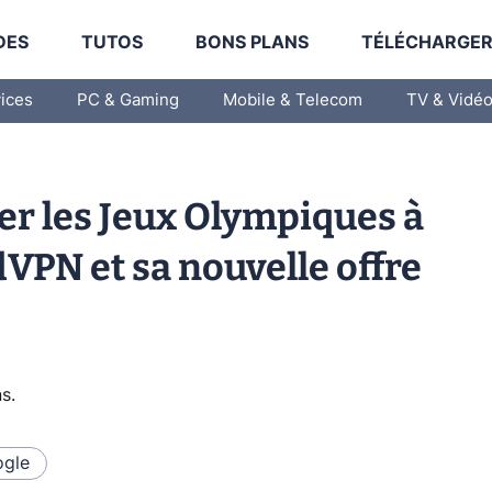
DES
TUTOS
BONS PLANS
TÉLÉCHARGE
vices
PC & Gaming
Mobile & Telecom
TV & Vidé
r les Jeux Olympiques à
dVPN et sa nouvelle offre
ns
.
gle