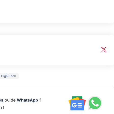
s High-Tech
és
ou de
WhatsApp
?
h !