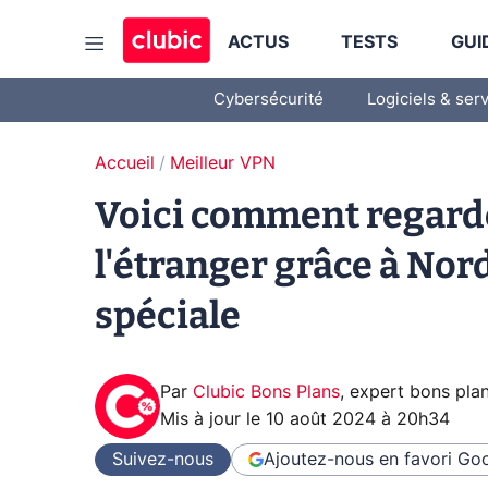
ACTUS
TESTS
GUI
Cybersécurité
Logiciels & ser
Accueil
Meilleur VPN
Voici comment regarde
l'étranger grâce à Nor
spéciale
Par
Clubic Bons Plans
,
expert bons pla
Mis à jour le
10 août 2024 à 20h34
Suivez-nous
Ajoutez-nous en favori
Goo