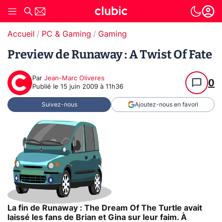
Accueil
PC & Gaming
Gaming
Preview de Runaway : A Twist Of Fate
Par
Jean-Marc Oliveres
0
Publié le
15 juin 2009 à 11h36
Suivez-nous
Ajoutez-nous en favori
La fin de Runaway : The Dream Of The Turtle avait
laissé les fans de Brian et Gina sur leur faim. À