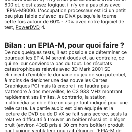
800 et, c'est assez logique, il n'y en a pas plus avec
l'EPIA-M9000. L'occupation processeur est ici un petit
peu plus faible qu'avec les DivX puisqu'elle tourne
cette fois autour de 60% - 70% avec notre logiciel de
test,
PowerDVD
4.
Bilan : un EPIA-M, pour quoi faire ?
De nos quelques tests, il est possible de déterminer ce
pourquoi les EPIA-M seront doués et, au contraire, ce
qui ne leur conviendra pas du tout. Les résultats
catastrophiques relevés avec 3D Mark 2001 SE
éliminent d'emblée le domaine du jeu de son potentiel,
à moins de dénicher une des nouvelles Cartes
Graphiques PCI mais là encore il ne faudra pas
s'attendre à des merveilles, le C3 933 MHz montrant
rapidement ses limites. A contrario, la station
multimédia semble être un usage tout indiqué pour une
telle carte. La partie audio est bien équipée et la
lecture de DVD ou de DivX se fait sans accroc, seuls la
relative difficulté à trouver un boîtier réussi et le léger
bruit (environ 43dB pris à 30 cm hors boîtier) produit
par l'unique ventilateur pourrait éloigner l'EPIA-M de