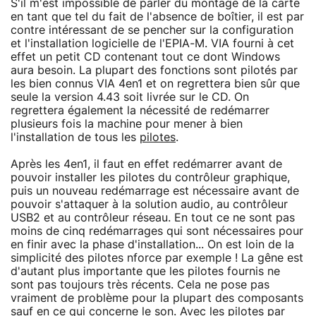
S'il m'est impossible de parler du montage de la carte
en tant que tel du fait de l'absence de boîtier, il est par
contre intéressant de se pencher sur la configuration
et l'installation logicielle de l'EPIA-M. VIA fourni à cet
effet un petit CD contenant tout ce dont Windows
aura besoin. La plupart des fonctions sont pilotés par
les bien connus VIA 4en1 et on regrettera bien sûr que
seule la version 4.43 soit livrée sur le CD. On
regrettera également la nécessité de redémarrer
plusieurs fois la machine pour mener à bien
l'installation de tous les
pilotes
.
Après les 4en1, il faut en effet redémarrer avant de
pouvoir installer les pilotes du contrôleur graphique,
puis un nouveau redémarrage est nécessaire avant de
pouvoir s'attaquer à la solution audio, au contrôleur
USB2 et au contrôleur réseau. En tout ce ne sont pas
moins de cinq redémarrages qui sont nécessaires pour
en finir avec la phase d'installation... On est loin de la
simplicité des pilotes nforce par exemple ! La gêne est
d'autant plus importante que les pilotes fournis ne
sont pas toujours très récents. Cela ne pose pas
vraiment de problème pour la plupart des composants
sauf en ce qui concerne le son. Avec les pilotes par