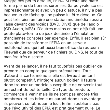
Malgré ces petits défauts, l'EPIA-M reste une plate-
forme pleine de bonnes surprises. Sa polyvalence est
impressionnante et avec un peu d'astuce, il n'y a pas
beaucoup de tâche qui ne puisse lui être dévolue. On
peut très bien en faire une station multimédia aussi à
l'aise devant des vidéos (DVD, DivX) que de l'audio
(CD Audio, MP3). D'autres malins en ont déjà fait une
petite plate-forme de jeux destinée à l'émulation
d'anciennes consoles par exemple. Enfin, il est bien sûr
possible de transformer l'EPIA en un serveur
multifonctions qui fait aussi bien office de routeur /
Firewall que de serveur de fichiers ou DNS, le tout de
manière très discrète.
Avant de se lancer, il ne faut toutefois pas oublier de
prendre en compte quelques précautions. Tout
d'abord la carte, même si elle est livrée à un tarif
plutôt compétitif, n'intègre aucun boîtier, il faudra
donc trouver un modèle susceptible de convenir tout
en restant de petite taille. Ce type de produits
commence à venir mais ils ne sont pas encore très
nombreux et les bricoleurs auront donc un avantage :
ils peuvent se fabriquer le leur. Enfin n'oublions pas
que l'évolutivité des EPIA est pratiquement nulle. Le