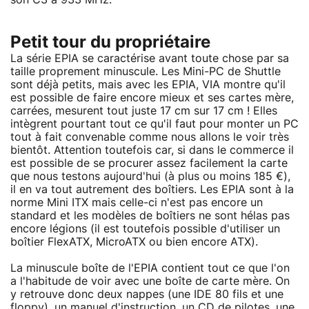
Petit tour du propriétaire
La série EPIA se caractérise avant toute chose par sa
taille proprement minuscule. Les Mini-PC de Shuttle
sont déjà petits, mais avec les EPIA, VIA montre qu'il
est possible de faire encore mieux et ses cartes mère,
carrées, mesurent tout juste 17 cm sur 17 cm ! Elles
intègrent pourtant tout ce qu'il faut pour monter un PC
tout à fait convenable comme nous allons le voir très
bientôt. Attention toutefois car, si dans le commerce il
est possible de se procurer assez facilement la carte
que nous testons aujourd'hui (à plus ou moins 185 €),
il en va tout autrement des boîtiers. Les EPIA sont à la
norme Mini ITX mais celle-ci n'est pas encore un
standard et les modèles de boîtiers ne sont hélas pas
encore légions (il est toutefois possible d'utiliser un
boîtier FlexATX, MicroATX ou bien encore ATX).
La minuscule boîte de l'EPIA contient tout ce que l'on
a l'habitude de voir avec une boîte de carte mère. On
y retrouve donc deux nappes (une IDE 80 fils et une
floppy), un manuel d'instruction, un CD de
pilotes
, une