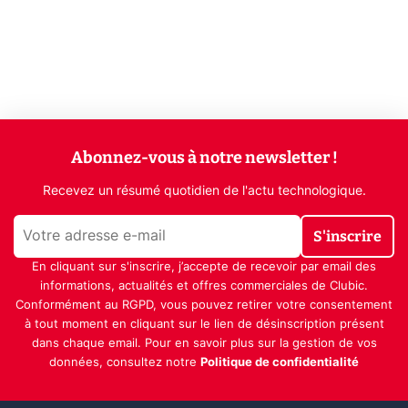
Abonnez-vous à notre newsletter !
Recevez un résumé quotidien de l'actu technologique.
S'inscrire
En cliquant sur s'inscrire, j’accepte de recevoir par email des
informations, actualités et offres commerciales de Clubic.
Conformément au RGPD, vous pouvez retirer votre consentement
à tout moment en cliquant sur le lien de désinscription présent
dans chaque email. Pour en savoir plus sur la gestion de vos
données, consultez notre
Politique de confidentialité