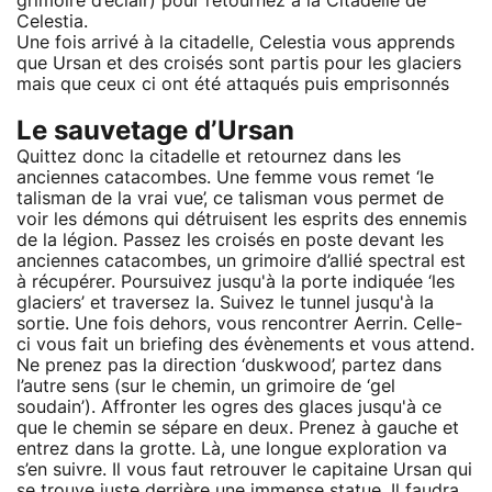
grimoire d’éclair) pour retournez à la Citadelle de
Celestia.
Une fois arrivé à la citadelle, Celestia vous apprends
que Ursan et des croisés sont partis pour les glaciers
mais que ceux ci ont été attaqués puis emprisonnés
Le sauvetage d’Ursan
Quittez donc la citadelle et retournez dans les
anciennes catacombes. Une femme vous remet ‘le
talisman de la vrai vue’, ce talisman vous permet de
voir les démons qui détruisent les esprits des ennemis
de la légion. Passez les croisés en poste devant les
anciennes catacombes, un grimoire d’allié spectral est
à récupérer. Poursuivez jusqu'à la porte indiquée ‘les
glaciers’ et traversez la. Suivez le tunnel jusqu'à la
sortie. Une fois dehors, vous rencontrer Aerrin. Celle-
ci vous fait un briefing des évènements et vous attend.
Ne prenez pas la direction ‘duskwood’, partez dans
l’autre sens (sur le chemin, un grimoire de ‘gel
soudain’). Affronter les ogres des glaces jusqu'à ce
que le chemin se sépare en deux. Prenez à gauche et
entrez dans la grotte. Là, une longue exploration va
s’en suivre. Il vous faut retrouver le capitaine Ursan qui
se trouve juste derrière une immense statue. Il faudra