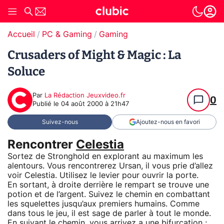
Accueil
PC & Gaming
Gaming
Crusaders of Might & Magic : La
Soluce
Par
La Rédaction Jeuxvideo.fr
0
Publié le
04 août 2000 à 21h47
Suivez-nous
Ajoutez-nous en favori
Rencontrer
Celestia
Sortez de Stronghold en explorant au maximum les
alentours. Vous rencontrerez Ursan, il vous prie d’allez
voir Celestia. Utilisez le levier pour ouvrir la porte.
En sortant, à droite derrière le rempart se trouve une
potion et de l’argent. Suivez le chemin en combattant
les squelettes jusqu’aux premiers humains. Comme
dans tous le jeu, il est sage de parler à tout le monde.
En suivant le chemin, vous arrivez a une bifurcation ;