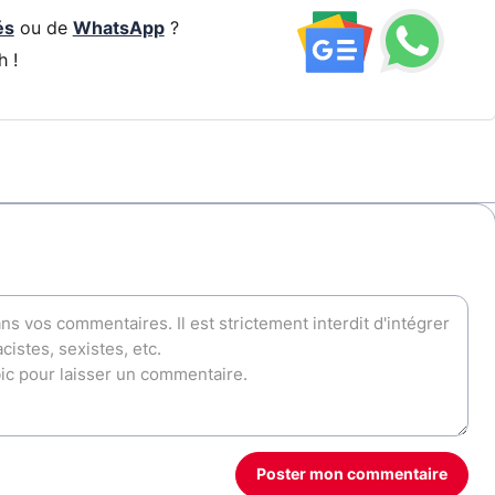
és
ou de
WhatsApp
?
h !
Poster mon commentaire