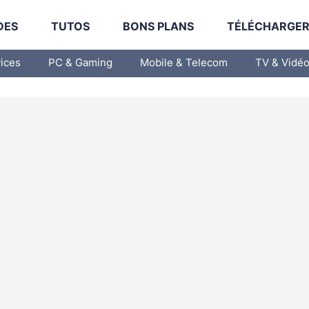
DES
TUTOS
BONS PLANS
TÉLÉCHARGE
vices
PC & Gaming
Mobile & Telecom
TV & Vidé