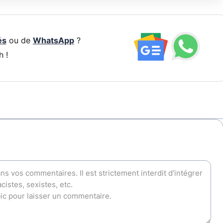
és
ou de
WhatsApp
?
h !