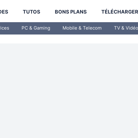
DES
TUTOS
BONS PLANS
TÉLÉCHARGE
vices
PC & Gaming
Mobile & Telecom
TV & Vidé