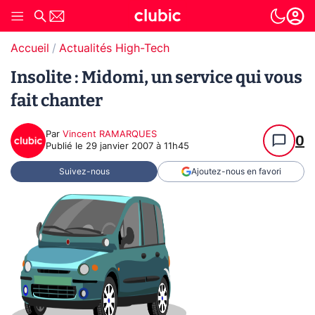
Accueil
Actualités High-Tech
Insolite : Midomi, un service qui vous
fait chanter
Par
Vincent RAMARQUES
0
Publié le
29 janvier 2007 à 11h45
Suivez-nous
Ajoutez-nous en favori