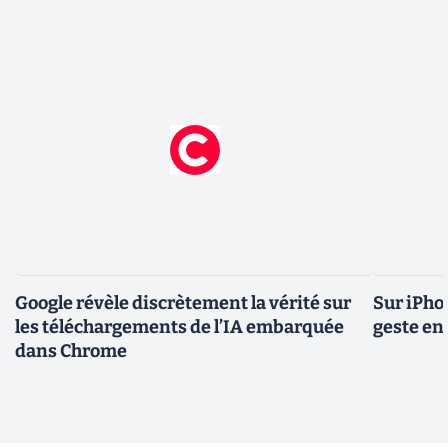
Google révèle discrètement la vérité sur
Sur iPho
les téléchargements de l’IA embarquée
geste en 
dans Chrome