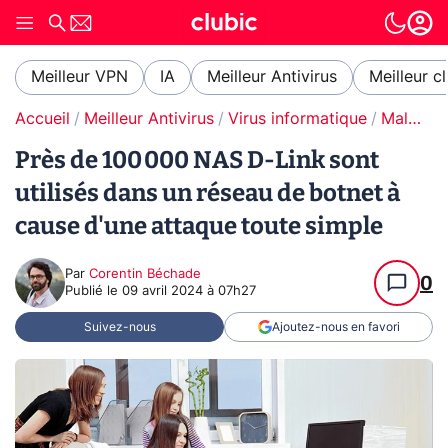
Meilleur VPN
IA
Meilleur Antivirus
Meilleur c
Accueil
Meilleur Antivirus
Virus informatique
Malware / Ransomware
Près de 100 000 NAS D-Link sont
utilisés dans un réseau de botnet à
cause d'une attaque toute simple
Par
Corentin Béchade
0
Publié le
09 avril 2024 à 07h27
Suivez-nous
Ajoutez-nous en favori