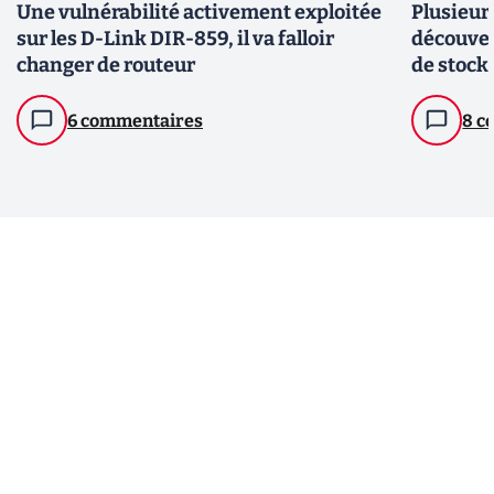
Une vulnérabilité activement exploitée
Plusieurs
sur les D-Link DIR-859, il va falloir
découver
changer de routeur
de stock
cyber lan
6 commentaires
8 c