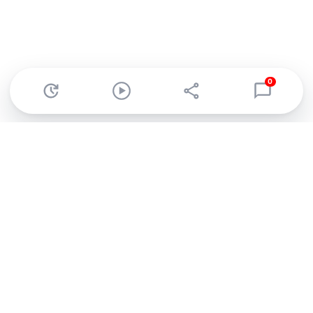
0
Abonnez-vous à notre newsletter !
Recevez un résumé quotidien de l'actu technologique.
S'inscrire
En cliquant sur s'inscrire, j’accepte de recevoir par email des
informations, actualités et offres commerciales de Clubic.
Conformément au RGPD, vous pouvez retirer votre consentement
à tout moment en cliquant sur le lien de désinscription présent