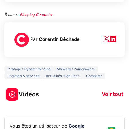
Source :
Bleeping Computer
Par
Corentin Béchade
Piratage / Cybercriminalité
Malware / Ransomware
Logiciels & services
Actualités High-Tech
Comparer
3 écrans en 1 pour
5 générations
319€ ? Voici L'AOC
jeux dans la
Vidéos
CQ32G4ZA !
prochaine Xbo
Voir tout
Vous êtes un utilisateur de
Google