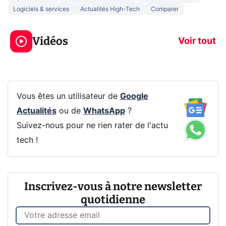
Logiciels & services
Actualités High-Tech
Comparer
3 écrans en 1 pour
5 générations
319€ ? Voici L'AOC
jeux dans la
Vidéos
CQ32G4ZA !
prochaine Xbo
Voir tout
Vous êtes un utilisateur de
Google
Actualités
ou de
WhatsApp
?
Suivez-nous pour ne rien rater de l'actu
tech !
Inscrivez-vous à notre newsletter
quotidienne