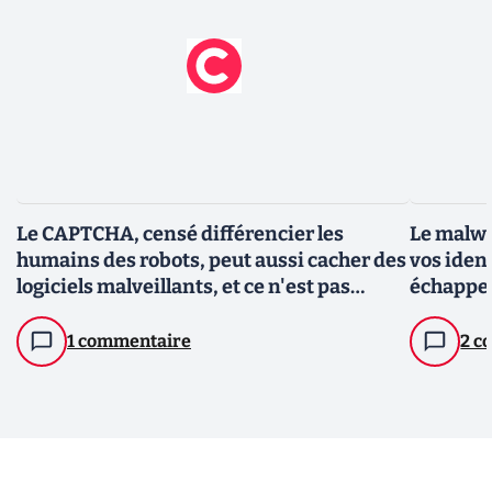
Le CAPTCHA, censé différencier les
Le malwa
humains des robots, peut aussi cacher des
vos iden
logiciels malveillants, et ce n'est pas
échapper
rassurant
1 commentaire
2 c