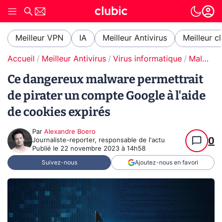
Meilleur VPN
IA
Meilleur Antivirus
Meilleur c
Accueil
Meilleur Antivirus
Virus informatique
Malware / Ransomware
Ce dangereux malware permettrait
de pirater un compte Google à l'aide
de cookies expirés
Par
Alexandre Boero
0
Journaliste-reporter, responsable de l'actu
Publié le
22 novembre 2023 à 14h58
Suivez-nous
Ajoutez-nous en favori