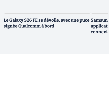
Le Galaxy S26 FE se dévoile, avec une puce
Samsung 
signée Qualcomm à bord
applicati
connexio