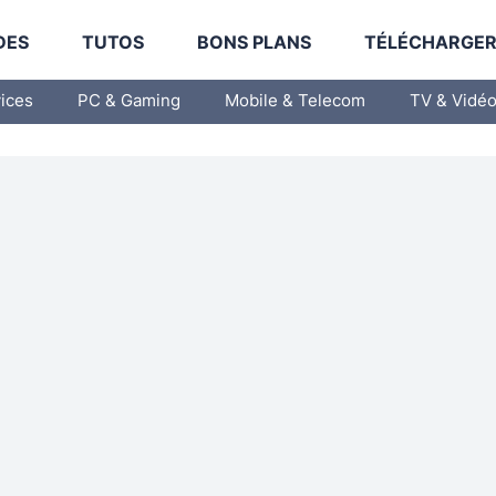
DES
TUTOS
BONS PLANS
TÉLÉCHARGE
vices
PC & Gaming
Mobile & Telecom
TV & Vidé