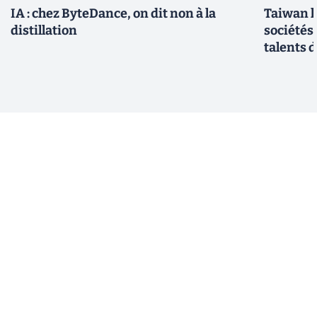
IA : chez ByteDance, on dit non à la
Taiwan l
distillation
sociétés
talents d