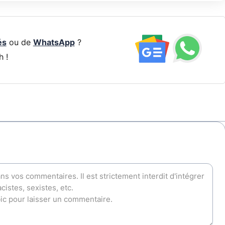
és
ou de
WhatsApp
?
h !