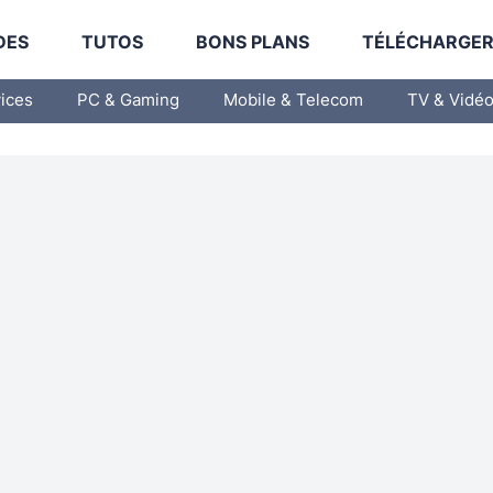
DES
TUTOS
BONS PLANS
TÉLÉCHARGE
vices
PC & Gaming
Mobile & Telecom
TV & Vidé