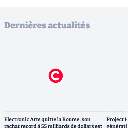
Dernières actualités
Electronic Arts quitte la Bourse, son
Project H
rachat record à 55 milliards de dollars est
générati