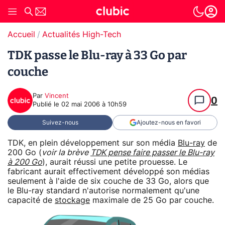
Accueil
Actualités High-Tech
TDK passe le Blu-ray à 33 Go par
couche
Par
Vincent
0
Publié le
02 mai 2006 à 10h59
Suivez-nous
Ajoutez-nous en favori
TDK, en plein développement sur son média
Blu-ray
de
200 Go (
voir la brève
TDK pense faire passer le Blu-ray
à 200 Go
), aurait réussi une petite prouesse. Le
fabricant aurait effectivement développé son médias
seulement à l'aide de six couche de 33 Go, alors que
le Blu-ray standard n'autorise normalement qu'une
capacité de
stockage
maximale de 25 Go par couche.