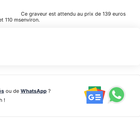
Ce graveur est attendu au prix de 139 euros
et 110 ms
environ.
és
ou de
WhatsApp
?
h !