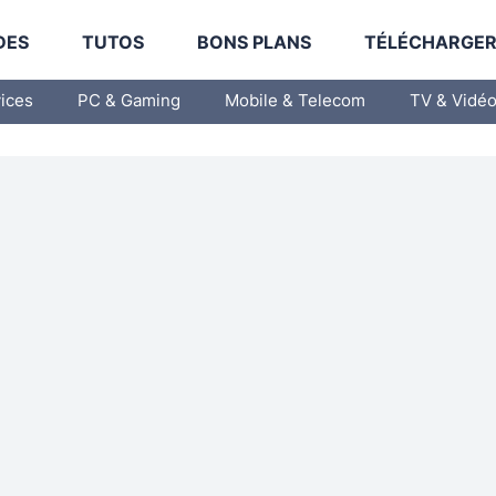
DES
TUTOS
BONS PLANS
TÉLÉCHARGE
vices
PC & Gaming
Mobile & Telecom
TV & Vidé