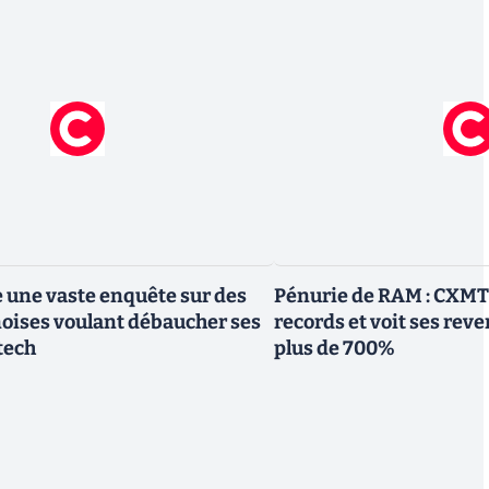
 une vaste enquête sur des
Pénurie de RAM : CXMT 
noises voulant débaucher ses
records et voit ses re
 tech
plus de 700%