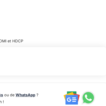
HDMI et HDCP
és
ou de
WhatsApp
?
h !