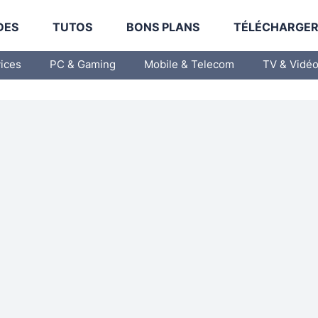
DES
TUTOS
BONS PLANS
TÉLÉCHARGE
vices
PC & Gaming
Mobile & Telecom
TV & Vidé