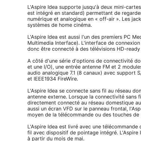
L'Aspire Idea supporte jusqu'à deux mini-cart
est intégré en standard) permettant de regard
numérique et analogique en « off-air ». Les jack
systèmes de home cinéma.
L'Aspire Idea est aussi l'un des premiers PC Me
Multimedia Interface). L'interface de connexio
donc être connecté à des télévisions HD-read
A côté d'une série d'options de connectivité d
et une I/O), une entrée antenne FM et 2 modules
audio analogique 7.1 (8 canaux) avec support S
et IEEE1934 FireWire.
L'Aspire Idea se connecte sans fil au réseau do
antenne externe. Lorsque la connectivité sans fil
directement connecté au réseau domestique au 
aussi un écran VFD sur le panneau frontal, l'Aspir
moyen de la télécommande ou des touches de con
L'Aspire Idea est livré avec une télécommande 
fil avec dispositif de pointage intégré. L'Aspi
à partir du mois de mai.