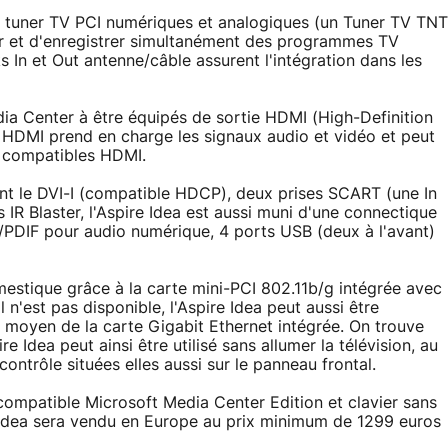
es tuner TV PCI numériques et analogiques (un Tuner TV TNT
er et d'enregistrer simultanément des programmes TV
s In et Out antenne/câble assurent l'intégration dans les
dia Center à être équipés de sortie HDMI (High-Definition
n HDMI prend en charge les signaux audio et vidéo et peut
y compatibles HDMI.
ont le DVI-I (compatible HDCP), deux prises SCART (une In
 IR Blaster, l'Aspire Idea est aussi muni d'une connectique
/PDIF pour audio numérique, 4 ports USB (deux à l'avant)
mestique grâce à la carte mini-PCI 802.11b/g intégrée avec
 n'est pas disponible, l'Aspire Idea peut aussi être
moyen de la carte Gigabit Ethernet intégrée. On trouve
e Idea peut ainsi être utilisé sans allumer la télévision, au
trôle situées elles aussi sur le panneau frontal.
compatible Microsoft Media Center Edition et clavier sans
re Idea sera vendu en Europe au prix minimum de 1299 euros