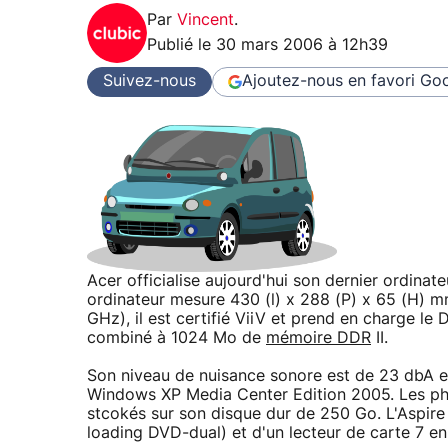
Par
Vincent
.
Publié le
30 mars 2006 à 12h39
Suivez-nous
Ajoutez-nous en favori
Goo
Acer officialise aujourd'hui son dernier ordina
ordinateur mesure 430 (l) x 288 (P) x 65 (H) m
GHz), il est certifié ViiV et prend en charge le 
combiné à 1024 Mo de
mémoire DDR
II.
Son niveau de nuisance sonore est de 23 dbA en
Windows XP Media Center Edition 2005. Les ph
stcokés sur son disque dur de 250 Go. L'Aspire 
loading DVD-dual) et d'un lecteur de carte 7 en 