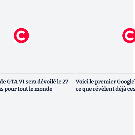
de GTA VI sera dévoilé le 27
Voici le premier Googl
as pour tout le monde
ce que révèlent déjà c