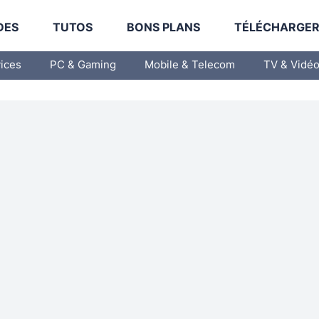
DES
TUTOS
BONS PLANS
TÉLÉCHARGE
vices
PC & Gaming
Mobile & Telecom
TV & Vidé