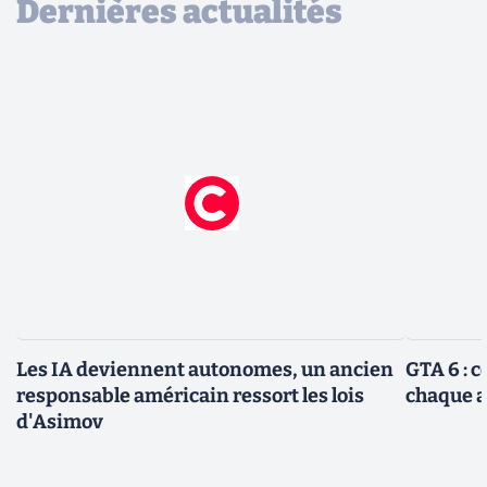
Dernières actualités
Les IA deviennent autonomes, un ancien
GTA 6 : 
responsable américain ressort les lois
chaque 
d'Asimov